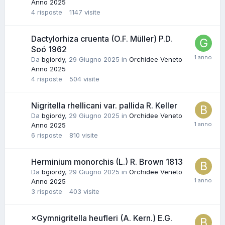
Anno 2025
4
risposte
1147
visite
Dactylorhiza cruenta (O.F. Müller) P.D.
Soó 1962
Da
bgiordy
,
29 Giugno 2025
in
Orchidee Veneto
Anno 2025
4
risposte
504
visite
Nigritella rhellicani var. pallida R. Keller
Da
bgiordy
,
29 Giugno 2025
in
Orchidee Veneto
Anno 2025
6
risposte
810
visite
Herminium monorchis (L.) R. Brown 1813
Da
bgiordy
,
29 Giugno 2025
in
Orchidee Veneto
Anno 2025
3
risposte
403
visite
×Gymnigritella heufleri (A. Kern.) E.G.