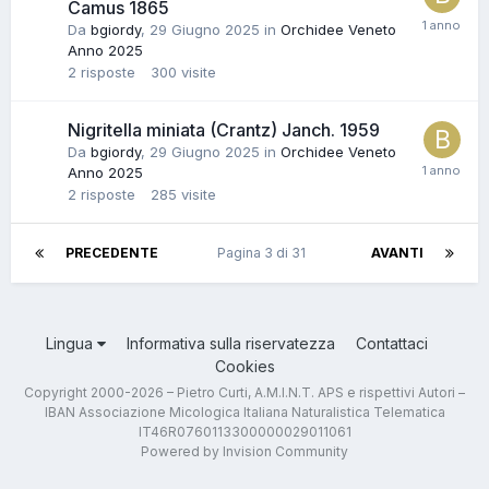
Camus 1865
Da
bgiordy
,
29 Giugno 2025
in
Orchidee Veneto
Anno 2025
2
risposte
300
visite
Nigritella miniata (Crantz) Janch. 1959
Da
bgiordy
,
29 Giugno 2025
in
Orchidee Veneto
Anno 2025
2
risposte
285
visite
PRECEDENTE
Pagina 3 di 31
AVANTI
Lingua
Informativa sulla riservatezza
Contattaci
Cookies
Copyright 2000-2026 – Pietro Curti, A.M.I.N.T. APS e rispettivi Autori –
IBAN Associazione Micologica Italiana Naturalistica Telematica
IT46R0760113300000029011061
Powered by Invision Community