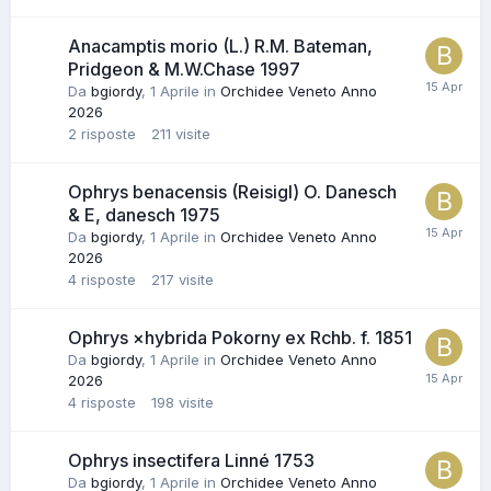
Anacamptis morio (L.) R.M. Bateman,
Pridgeon & M.W.Chase 1997
Da
bgiordy
,
1 Aprile
in
Orchidee Veneto Anno
2026
2
risposte
211
visite
Ophrys benacensis (Reisigl) O. Danesch
& E, danesch 1975
Da
bgiordy
,
1 Aprile
in
Orchidee Veneto Anno
2026
4
risposte
217
visite
Ophrys ×hybrida Pokorny ex Rchb. f. 1851
Da
bgiordy
,
1 Aprile
in
Orchidee Veneto Anno
2026
4
risposte
198
visite
Ophrys insectifera Linné 1753
Da
bgiordy
,
1 Aprile
in
Orchidee Veneto Anno