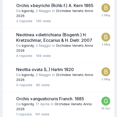
Orchis ×beyrichii (Rchb.f.) A. Kern 1865
Da
bgiordy
,
2 Maggio
in
Orchidee Veneto Anno
2026
2
risposte
130
visite
Neotinea ×dietrichiana (Bogenh.) H.
Kretzschmar, Eccarius & H. Dietr. 2007
Da
bgiordy
,
2 Maggio
in
Orchidee Veneto Anno
2026
4
risposte
149
visite
Neottia ovata (L.) Hartm 1820
Da
bgiordy
,
2 Maggio
in
Orchidee Veneto Anno
2026
0
risposte
80
visite
Orchis ×angusticruris Franch. 1885
Da
bgiordy
,
17 Aprile
in
Orchidee Veneto Anno
2026
1
risposta
141
visite