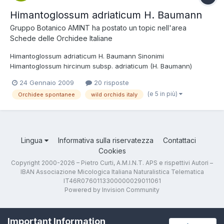
Himantoglossum adriaticum H. Baumann
Gruppo Botanico AMINT
ha postato un topic nell'area
Schede delle Orchidee Italiane
Himantoglossum adriaticum H. Baumann Sinonimi
Himantoglossum hircinum subsp. adriaticum (H. Baumann)
Sundermann Tassonomia Regno: Plantae Divisione:
24 Gennaio 2009
20 risposte
Magnoliophyta Classe: Liliopsida Ordine: Orchidales Famiglia:
(e 5 in più)
Orchidee spontanee
wild orchids italy
Orchidaceae Nome italiano Barbone adriatico Fior cappuccio
Etimologia Il nome del ge...
Lingua
Informativa sulla riservatezza
Contattaci
Cookies
Copyright 2000-2026 – Pietro Curti, A.M.I.N.T. APS e rispettivi Autori –
IBAN Associazione Micologica Italiana Naturalistica Telematica
IT46R0760113300000029011061
Powered by Invision Community
Important Information