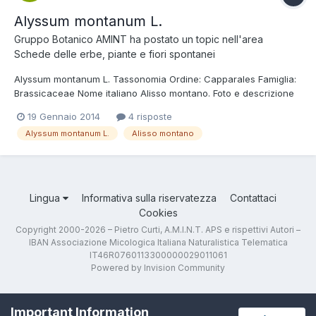
Alyssum montanum L.
Gruppo Botanico AMINT
ha postato un topic nell'area
Schede delle erbe, piante e fiori spontanei
Alyssum montanum L. Tassonomia Ordine: Capparales Famiglia:
Brassicaceae Nome italiano Alisso montano. Foto e descrizione
Pianta perenne suffruticosa, alta fino a 20 cm; fusto semi-
19 Gennaio 2014
4 risposte
legnoso e ramificato dalla base, emettente getti sterili fogliosi,
Alyssum montanum L.
Alisso montano
steli fioriferi arcuato-as...
Lingua
Informativa sulla riservatezza
Contattaci
Cookies
Copyright 2000-2026 – Pietro Curti, A.M.I.N.T. APS e rispettivi Autori –
IBAN Associazione Micologica Italiana Naturalistica Telematica
IT46R0760113300000029011061
Powered by Invision Community
Important Information