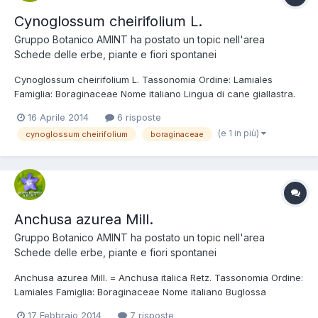
Cynoglossum cheirifolium L.
Gruppo Botanico AMINT
ha postato un topic nell'area
Schede delle erbe, piante e fiori spontanei
Cynoglossum cheirifolium L. Tassonomia Ordine: Lamiales
Famiglia: Boraginaceae Nome italiano Lingua di cane giallastra.
Foto e descrizione Pianta erbacea bienne, totalmente ricoperta
16 Aprile 2014
6 risposte
da un tomento biancastro, alta fino a 50 cm; fusti eretti, semplici
(e 1 in più)
cynoglossum cheirifolium
boraginaceae
o ramificati fin dalla bas...
Anchusa azurea Mill.
Gruppo Botanico AMINT
ha postato un topic nell'area
Schede delle erbe, piante e fiori spontanei
Anchusa azurea Mill. = Anchusa italica Retz. Tassonomia Ordine:
Lamiales Famiglia: Boraginaceae Nome italiano Buglossa
azzurra. Foto e descrizione Pianta erbacea perenne alta fino a
17 Febbraio 2014
7 risposte