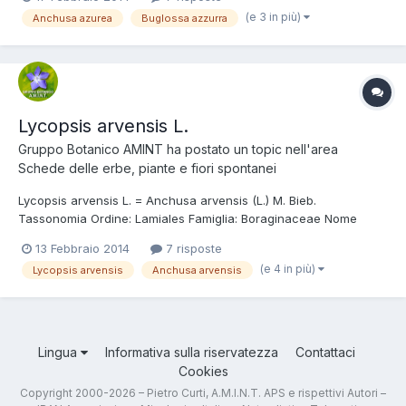
120 cm; fusto molto ramificato nella parte superiore, ispido,
(e 3 in più)
Anchusa azurea
Buglossa azzurra
munito di peli rigidi patent...
Lycopsis arvensis L.
Gruppo Botanico AMINT
ha postato un topic nell'area
Schede delle erbe, piante e fiori spontanei
Lycopsis arvensis L. = Anchusa arvensis (L.) M. Bieb.
Tassonomia Ordine: Lamiales Famiglia: Boraginaceae Nome
italiano Buglossa minore. Foto e descrizione Pianta erbacea
13 Febbraio 2014
7 risposte
annuale o bienne alta fino a 50 cm, foglie e fusto diffusamente
(e 4 in più)
Lycopsis arvensis
Anchusa arvensis
ricoperti da peli setolosi, patenti, r...
Lingua
Informativa sulla riservatezza
Contattaci
Cookies
Copyright 2000-2026 – Pietro Curti, A.M.I.N.T. APS e rispettivi Autori –