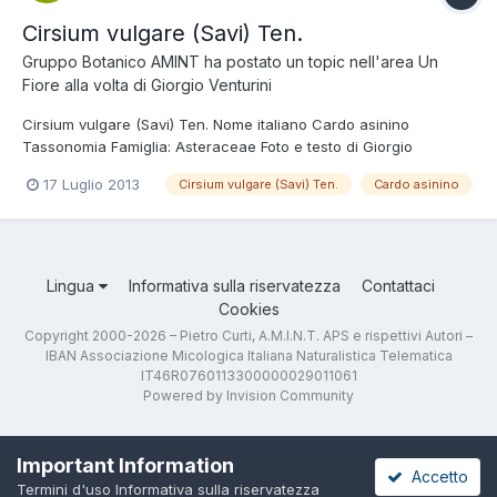
Cirsium vulgare (Savi) Ten.
Gruppo Botanico AMINT
ha postato un topic nell'area
Un
Fiore alla volta di Giorgio Venturini
Cirsium vulgare (Savi) Ten. Nome italiano Cardo asinino
Tassonomia Famiglia: Asteraceae Foto e testo di Giorgio
Venturini (Dal greco kirsos, varici, per l'uso medicamentoso).
17 Luglio 2013
Cirsium vulgare (Savi) Ten.
Cardo asinino
Molte specie simili. Composita. Cespuglioso, molto spinoso, in
ambiente di prato umido. (Lago di Vico, o...
Lingua
Informativa sulla riservatezza
Contattaci
Cookies
Copyright 2000-2026 – Pietro Curti, A.M.I.N.T. APS e rispettivi Autori –
IBAN Associazione Micologica Italiana Naturalistica Telematica
IT46R0760113300000029011061
Powered by Invision Community
Important Information
Accetto
Termini d'uso
Informativa sulla riservatezza