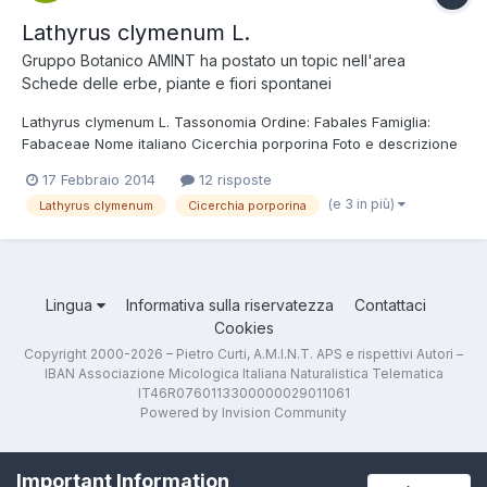
Lathyrus clymenum L.
Gruppo Botanico AMINT
ha postato un topic nell'area
Schede delle erbe, piante e fiori spontanei
Lathyrus clymenum L. Tassonomia Ordine: Fabales Famiglia:
Fabaceae Nome italiano Cicerchia porporina Foto e descrizione
Pianta erbacea biennale o annuale rampicante, con fusti aerei
17 Febbraio 2014
12 risposte
lunghi fino a 100 cm, glabri e molto ramificati alla base con ali
(e 3 in più)
Lathyrus clymenum
Cicerchia porporina
larghe fino a 3 mm. Le foglie di colore verde so...
Lingua
Informativa sulla riservatezza
Contattaci
Cookies
Copyright 2000-2026 – Pietro Curti, A.M.I.N.T. APS e rispettivi Autori –
IBAN Associazione Micologica Italiana Naturalistica Telematica
IT46R0760113300000029011061
Powered by Invision Community
Important Information