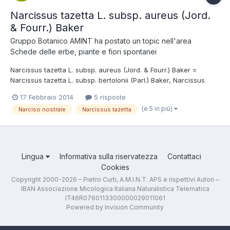
Narcissus tazetta L. subsp. aureus (Jord.
& Fourr.) Baker
Gruppo Botanico AMINT
ha postato un topic nell'area
Schede delle erbe, piante e fiori spontanei
Narcissus tazetta L. subsp. aureus (Jord. & Fourr.) Baker =
Narcissus tazetta L. subsp. bertolonii (Parl.) Baker, Narcissus
cupularis (Salisb.) Schult. & Schult.f. Tassonomia Ordine: Liliales
17 Febbraio 2014
5 risposte
Famiglia: Amaryllidaceae Nome italiano Narciso nostrale. Foto e
(e 5 in più)
Narciso nostrale
Narcissus tazetta
descrizione Pianta erbacea p...
Lingua
Informativa sulla riservatezza
Contattaci
Cookies
Copyright 2000-2026 – Pietro Curti, A.M.I.N.T. APS e rispettivi Autori –
IBAN Associazione Micologica Italiana Naturalistica Telematica
IT46R0760113300000029011061
Powered by Invision Community