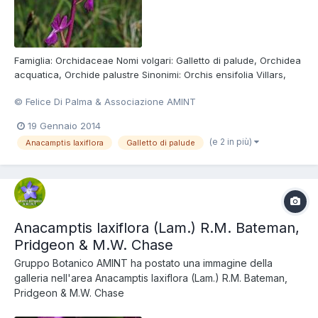
Famiglia: Orchidaceae Nomi volgari: Galletto di palude, Orchidea
acquatica, Orchide palustre Sinonimi: Orchis ensifolia Villars,
Orchis laxiflora subsp. ensifolia (Villars) Ascherson et Graebner,
© Felice Di Palma & Associazione AMINT
Orchis palustris subsp. laxiflora Friedrichsthal Foto di Felice Di
Palma Consulta la scheda della Sp...
19 Gennaio 2014
(e 2 in più)
Anacamptis laxiflora
Galletto di palude
Anacamptis laxiflora (Lam.) R.M. Bateman,
Pridgeon & M.W. Chase
Gruppo Botanico AMINT
ha postato una immagine della
galleria nell'area
Anacamptis laxiflora (Lam.) R.M. Bateman,
Pridgeon & M.W. Chase