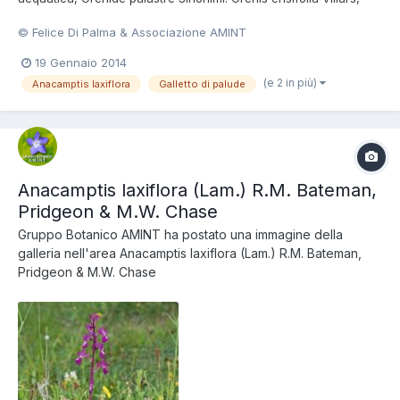
Orchis laxiflora subsp. ensifolia (Villars) Ascherson et Graebner,
© Felice Di Palma & Associazione AMINT
Orchis palustris subsp. laxiflora Friedrichsthal Foto di Felice Di
Palma Consulta la scheda della Sp...
19 Gennaio 2014
(e 2 in più)
Anacamptis laxiflora
Galletto di palude
Anacamptis laxiflora (Lam.) R.M. Bateman,
Pridgeon & M.W. Chase
Gruppo Botanico AMINT
ha postato una immagine della
galleria nell'area
Anacamptis laxiflora (Lam.) R.M. Bateman,
Pridgeon & M.W. Chase