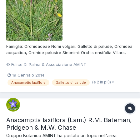
Famiglia: Orchidaceae Nomi volgari: Galletto di palude, Orchidea
acquatica, Orchide palustre Sinonimi: Orchis ensifolia Villars,
Orchis laxiflora subsp. ensifolia (Villars) Ascherson et Graebner,
© Felice Di Palma & Associazione AMINT
Orchis palustris subsp. laxiflora Friedrichsthal Foto di Felice Di
Palma Consulta la scheda della Sp...
19 Gennaio 2014
(e 2 in più)
Anacamptis laxiflora
Galletto di palude
Anacamptis laxiflora (Lam.) R.M. Bateman,
Pridgeon & M.W. Chase
Gruppo Botanico AMINT
ha postato un topic nell'area