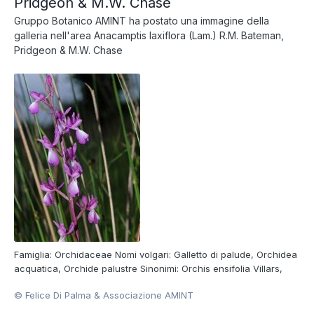
Pridgeon & M.W. Chase
Gruppo Botanico AMINT
ha postato una immagine della
galleria nell'area
Anacamptis laxiflora (Lam.) R.M. Bateman,
Pridgeon & M.W. Chase
Famiglia: Orchidaceae Nomi volgari: Galletto di palude, Orchidea
acquatica, Orchide palustre Sinonimi: Orchis ensifolia Villars,
Orchis laxiflora subsp. ensifolia (Villars) Ascherson et Graebner,
© Felice Di Palma & Associazione AMINT
Orchis palustris subsp. laxiflora Friedrichsthal Foto di Felice Di
Palma Consulta la scheda della Sp...