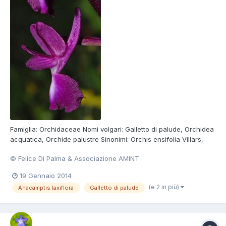
Famiglia: Orchidaceae Nomi volgari: Galletto di palude, Orchidea
acquatica, Orchide palustre Sinonimi: Orchis ensifolia Villars,
Orchis laxiflora subsp. ensifolia (Villars) Ascherson et Graebner,
© Felice Di Palma & Associazione AMINT
Orchis palustris subsp. laxiflora Friedrichsthal Foto di Felice Di
Palma Consulta la scheda della Sp...
19 Gennaio 2014
(e 2 in più)
Anacamptis laxiflora
Galletto di palude