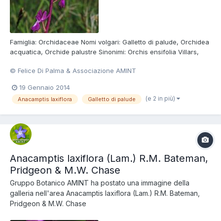
Famiglia: Orchidaceae Nomi volgari: Galletto di palude, Orchidea
acquatica, Orchide palustre Sinonimi: Orchis ensifolia Villars,
Orchis laxiflora subsp. ensifolia (Villars) Ascherson et Graebner,
© Felice Di Palma & Associazione AMINT
Orchis palustris subsp. laxiflora Friedrichsthal Foto di Felice Di
Palma Consulta la scheda della Sp...
19 Gennaio 2014
(e 2 in più)
Anacamptis laxiflora
Galletto di palude
Anacamptis laxiflora (Lam.) R.M. Bateman,
Pridgeon & M.W. Chase
Gruppo Botanico AMINT
ha postato una immagine della
galleria nell'area
Anacamptis laxiflora (Lam.) R.M. Bateman,
Pridgeon & M.W. Chase