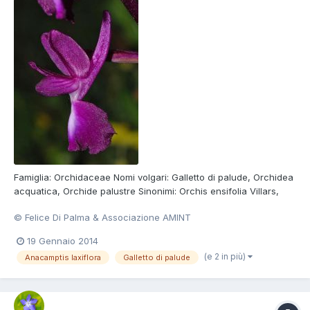
Famiglia: Orchidaceae Nomi volgari: Galletto di palude, Orchidea
acquatica, Orchide palustre Sinonimi: Orchis ensifolia Villars,
Orchis laxiflora subsp. ensifolia (Villars) Ascherson et Graebner,
© Felice Di Palma & Associazione AMINT
Orchis palustris subsp. laxiflora Friedrichsthal Foto di Felice Di
Palma Consulta la scheda della Sp...
19 Gennaio 2014
(e 2 in più)
Anacamptis laxiflora
Galletto di palude