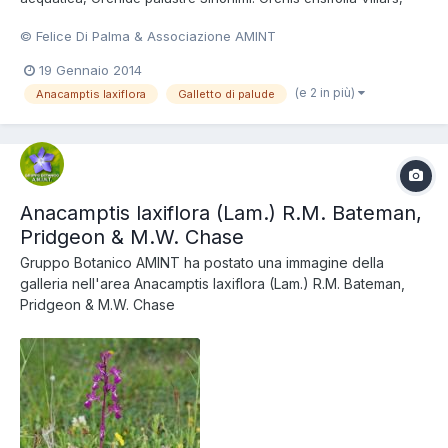
Orchis laxiflora subsp. ensifolia (Villars) Ascherson et Graebner,
© Felice Di Palma & Associazione AMINT
Orchis palustris subsp. laxiflora Friedrichsthal Foto di Felice Di
Palma Consulta la scheda della Sp...
19 Gennaio 2014
(e 2 in più)
Anacamptis laxiflora
Galletto di palude
Anacamptis laxiflora (Lam.) R.M. Bateman,
Pridgeon & M.W. Chase
Gruppo Botanico AMINT
ha postato una immagine della
galleria nell'area
Anacamptis laxiflora (Lam.) R.M. Bateman,
Pridgeon & M.W. Chase