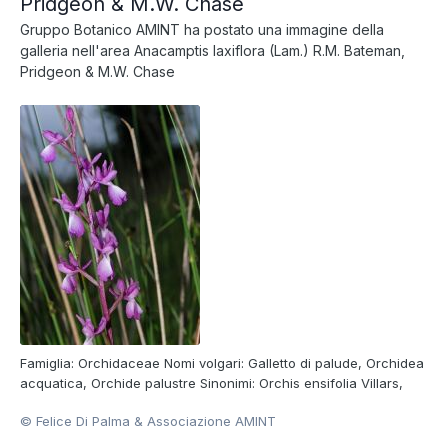
Pridgeon & M.W. Chase
Gruppo Botanico AMINT
ha postato una immagine della
galleria nell'area
Anacamptis laxiflora (Lam.) R.M. Bateman,
Pridgeon & M.W. Chase
Famiglia: Orchidaceae Nomi volgari: Galletto di palude, Orchidea
acquatica, Orchide palustre Sinonimi: Orchis ensifolia Villars,
Orchis laxiflora subsp. ensifolia (Villars) Ascherson et Graebner,
© Felice Di Palma & Associazione AMINT
Orchis palustris subsp. laxiflora Friedrichsthal Foto di Felice Di
Palma Consulta la scheda della Sp...