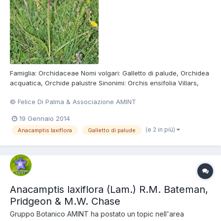
Famiglia: Orchidaceae Nomi volgari: Galletto di palude, Orchidea
acquatica, Orchide palustre Sinonimi: Orchis ensifolia Villars,
Orchis laxiflora subsp. ensifolia (Villars) Ascherson et Graebner,
© Felice Di Palma & Associazione AMINT
Orchis palustris subsp. laxiflora Friedrichsthal Foto di Felice Di
Palma Consulta la scheda della Sp...
19 Gennaio 2014
(e 2 in più)
Anacamptis laxiflora
Galletto di palude
Anacamptis laxiflora (Lam.) R.M. Bateman,
Pridgeon & M.W. Chase
Gruppo Botanico AMINT
ha postato un topic nell'area