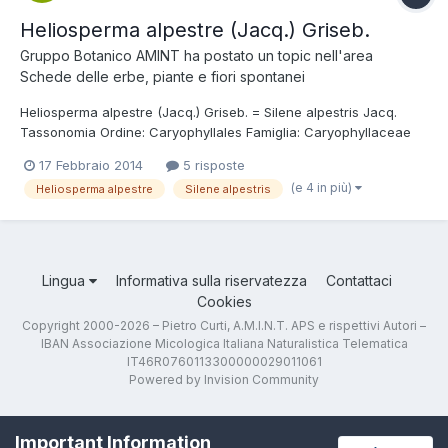
Heliosperma alpestre (Jacq.) Griseb.
Gruppo Botanico AMINT
ha postato un topic nell'area
Schede delle erbe, piante e fiori spontanei
Heliosperma alpestre (Jacq.) Griseb. = Silene alpestris Jacq.
Tassonomia Ordine: Caryophyllales Famiglia: Caryophyllaceae
Nome italiano Silene alpestre. Foto e descrizione Pianta erbacea
17 Febbraio 2014
5 risposte
perenne, cespitosa, alta fino a 30 cm; radice fittonante, fusto
(e 4 in più)
Heliosperma alpestre
Silene alpestris
sottile, ascendente o...
Lingua
Informativa sulla riservatezza
Contattaci
Cookies
Copyright 2000-2026 – Pietro Curti, A.M.I.N.T. APS e rispettivi Autori –
IBAN Associazione Micologica Italiana Naturalistica Telematica
IT46R0760113300000029011061
Powered by Invision Community
Important Information