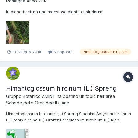
Romagna Anno 2014
in piena fioritura una maestosa pianta di hircinum!
13 Giugno 2014
6 risposte
Himantoglossum hircinum
Himantoglossum hircinum (L.) Spreng
Gruppo Botanico AMINT
ha postato un topic nell'area
Schede delle Orchidee Italiane
Himantoglossum hircinum (L.) Spreng Sinonimi Satyrium hircinum
L. Orchis hircina (L.) Crantz Loroglossum hircinum (L.) Rich.
Aceras hircinum (L.) Lindl. Tassonomia Regno: Plantae Divisione:
Magnoliophyta Classe: Liliopsida Ordine: Orchidales Famiglia: