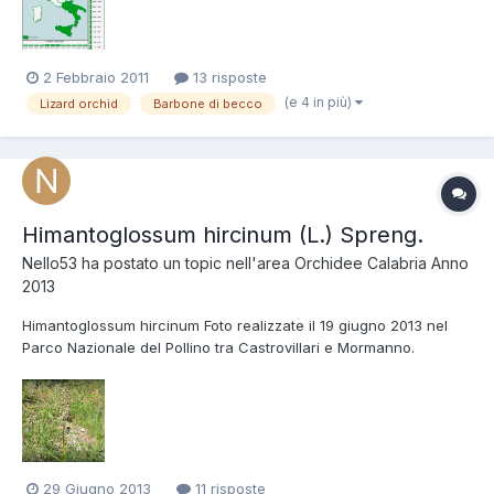
Orchidaceae Nome italiano Barbone di becco....
2 Febbraio 2011
13 risposte
(e 4 in più)
Lizard orchid
Barbone di becco
Himantoglossum hircinum (L.) Spreng.
Nello53
ha postato un topic nell'area
Orchidee Calabria Anno
2013
Himantoglossum hircinum Foto realizzate il 19 giugno 2013 nel
Parco Nazionale del Pollino tra Castrovillari e Mormanno.
Altitudine 1200 m slm margine di strada sterrata al limitare di una
pineta.
29 Giugno 2013
11 risposte