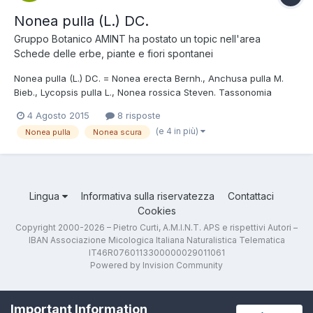
Nonea pulla (L.) DC.
Gruppo Botanico AMINT
ha postato un topic nell'area
Schede delle erbe, piante e fiori spontanei
Nonea pulla (L.) DC. = Nonea erecta Bernh., Anchusa pulla M.
Bieb., Lycopsis pulla L., Nonea rossica Steven. Tassonomia
Ordine: Lamiales Famiglia: Boraginaceae Nome italiano Nonea
4 Agosto 2015
8 risposte
scura. Foto e descrizione Pianta erbacea perenne, interamente
(e 4 in più)
Nonea pulla
Nonea scura
setoso-ispida, alta fino a 50...
Lingua
Informativa sulla riservatezza
Contattaci
Cookies
Copyright 2000-2026 – Pietro Curti, A.M.I.N.T. APS e rispettivi Autori –
IBAN Associazione Micologica Italiana Naturalistica Telematica
IT46R0760113300000029011061
Powered by Invision Community
Important Information