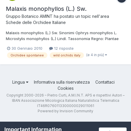
Malaxis monophyllos (L.) Sw.
Gruppo Botanico AMINT
ha postato un topic nell'area
Schede delle Orchidee Italiane
Malaxis monophyllos (L.) Sw. Sinonimi Ophrys monophyllos L.
Microstylis monophyllos (L.) Lindl. Tassonomia Regno: Plantae
Divisione: Magnoliophyta Classe: Liliopsida Ordine: Orchidales
30 Gennaio 2010
12 risposte
Famiglia: Orchidaceae Nome italiano Microstile Etimologia Il
(e 4 in più)
Orchidee spontanee
wild orchids italy
nome del genere dal greco malaxos = tenero, in rif...
Lingua
Informativa sulla riservatezza
Contattaci
Cookies
Copyright 2000-2026 – Pietro Curti, A.M.I.N.T. APS e rispettivi Autori –
IBAN Associazione Micologica Italiana Naturalistica Telematica
IT46R0760113300000029011061
Powered by Invision Community
Important Information