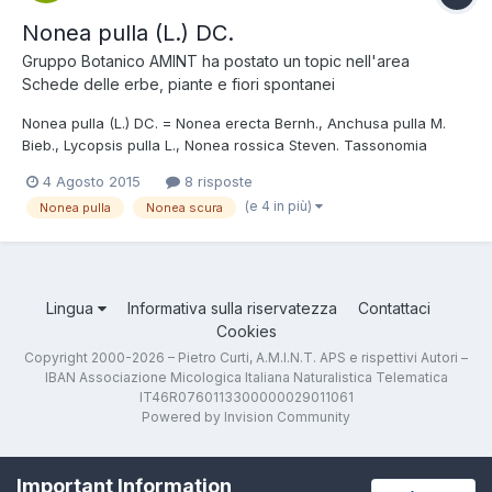
Nonea pulla (L.) DC.
Gruppo Botanico AMINT
ha postato un topic nell'area
Schede delle erbe, piante e fiori spontanei
Nonea pulla (L.) DC. = Nonea erecta Bernh., Anchusa pulla M.
Bieb., Lycopsis pulla L., Nonea rossica Steven. Tassonomia
Ordine: Lamiales Famiglia: Boraginaceae Nome italiano Nonea
4 Agosto 2015
8 risposte
scura. Foto e descrizione Pianta erbacea perenne, interamente
(e 4 in più)
Nonea pulla
Nonea scura
setoso-ispida, alta fino a 50...
Lingua
Informativa sulla riservatezza
Contattaci
Cookies
Copyright 2000-2026 – Pietro Curti, A.M.I.N.T. APS e rispettivi Autori –
IBAN Associazione Micologica Italiana Naturalistica Telematica
IT46R0760113300000029011061
Powered by Invision Community
Important Information