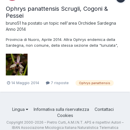
Ophrys panattensis Scrugli, Cogoni &
Pessei
bruno51
ha postato un topic nell'area
Orchidee Sardegna
Anno 2014
Provincia di Nuoro, Aprile 2014. Altra Ophrys endemica della
Sardegna, non comune, della stessa sezione della "lunulata",
"tarentina", ecc. Alcuni scatti per osservarne le caratteristiche.
Saluti, Bruno.
14 Maggio 2014
7 risposte
Ophrys panattensis
Lingua
Informativa sulla riservatezza
Contattaci
Cookies
Copyright 2000-2026 – Pietro Curti, A.M.I.N.T. APS e rispettivi Autori –
IBAN Associazione Micologica Italiana Naturalistica Telematica