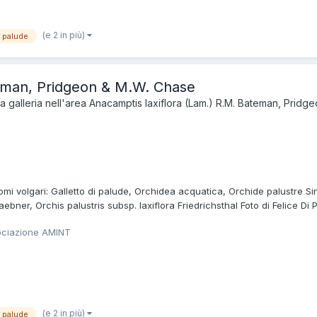
(e 2 in più)
i palude
teman, Pridgeon & M.W. Chase
 galleria nell'area
Anacamptis laxiflora (Lam.) R.M. Bateman, Pridg
i volgari: Galletto di palude, Orchidea acquatica, Orchide palustre Sinon
aebner, Orchis palustris subsp. laxiflora Friedrichsthal Foto di Felice Di
ociazione AMINT
(e 2 in più)
i palude