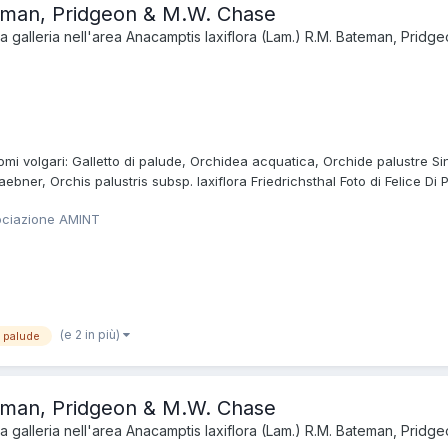
teman, Pridgeon & M.W. Chase
 galleria nell'area
Anacamptis laxiflora (Lam.) R.M. Bateman, Pridg
i volgari: Galletto di palude, Orchidea acquatica, Orchide palustre Sinon
aebner, Orchis palustris subsp. laxiflora Friedrichsthal Foto di Felice Di
ociazione AMINT
(e 2 in più)
i palude
teman, Pridgeon & M.W. Chase
 galleria nell'area
Anacamptis laxiflora (Lam.) R.M. Bateman, Pridg