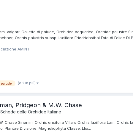
i volgari: Galletto di palude, Orchidea acquatica, Orchide palustre Sinon
aebner, Orchis palustris subsp. laxiflora Friedrichsthal Foto di Felice Di
ociazione AMINT
(e 2 in più)
i palude
teman, Pridgeon & M.W. Chase
a
Schede delle Orchidee Italiane
 Chase Sinonimi Orchis ensifolia Villars Orchis laxiflora Lam. Orchis la
: Plantae Divisione: Magnoliophyta Classe: Llio...