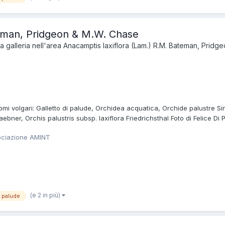
teman, Pridgeon & M.W. Chase
 galleria nell'area
Anacamptis laxiflora (Lam.) R.M. Bateman, Pridg
i volgari: Galletto di palude, Orchidea acquatica, Orchide palustre Sinon
aebner, Orchis palustris subsp. laxiflora Friedrichsthal Foto di Felice Di
ociazione AMINT
(e 2 in più)
i palude