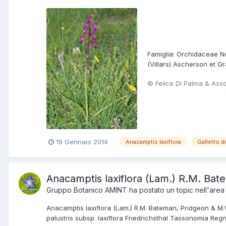
Famiglia: Orchidaceae Nom
(Villars) Ascherson et Gr
© Felice Di Palma & Ass
19 Gennaio 2014
Anacamptis laxiflora
Galletto d
Anacamptis laxiflora (Lam.) R.M. Ba
Gruppo Botanico AMINT
ha postato un topic nell'are
Anacamptis laxiflora (Lam.) R.M. Bateman, Pridgeon & M.W.
palustris subsp. laxiflora Friedrichsthal Tassonomia Regno