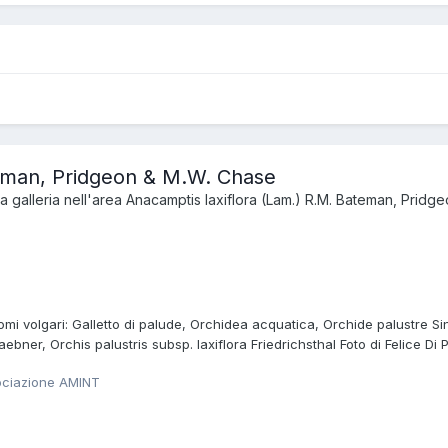
teman, Pridgeon & M.W. Chase
 galleria nell'area
Anacamptis laxiflora (Lam.) R.M. Bateman, Pridg
i volgari: Galletto di palude, Orchidea acquatica, Orchide palustre Sinon
aebner, Orchis palustris subsp. laxiflora Friedrichsthal Foto di Felice Di
ociazione AMINT