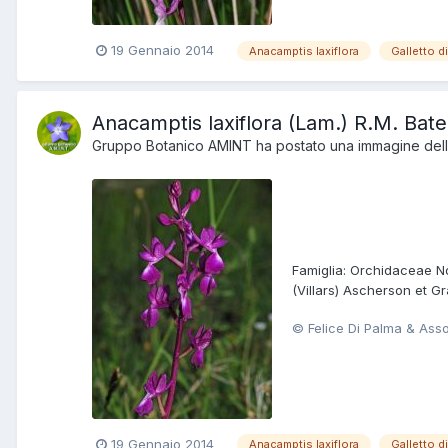
19 Gennaio 2014
Anacamptis laxiflora
Galletto d
Anacamptis laxiflora (Lam.) R.M. Ba
Gruppo Botanico AMINT
ha postato una immagine della
Famiglia: Orchidaceae Nom
(Villars) Ascherson et Gr
© Felice Di Palma & Ass
19 Gennaio 2014
Anacamptis laxiflora
Galletto d