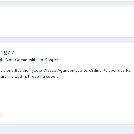
r 1944
hi Non Commestibili o Sospetti
a Divisione Basidiomycota Classe Agaricomycetes Ordine Polyporales Fam
parchi cittadini. Presenta supe...