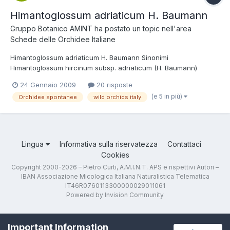
Himantoglossum adriaticum H. Baumann
Gruppo Botanico AMINT
ha postato un topic nell'area
Schede delle Orchidee Italiane
Himantoglossum adriaticum H. Baumann Sinonimi
Himantoglossum hircinum subsp. adriaticum (H. Baumann)
Sundermann Tassonomia Regno: Plantae Divisione:
24 Gennaio 2009
20 risposte
Magnoliophyta Classe: Liliopsida Ordine: Orchidales Famiglia:
(e 5 in più)
Orchidee spontanee
wild orchids italy
Orchidaceae Nome italiano Barbone adriatico Fior cappuccio
Etimologia Il nome del ge...
Lingua
Informativa sulla riservatezza
Contattaci
Cookies
Copyright 2000-2026 – Pietro Curti, A.M.I.N.T. APS e rispettivi Autori –
IBAN Associazione Micologica Italiana Naturalistica Telematica
IT46R0760113300000029011061
Powered by Invision Community
Important Information