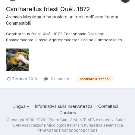
Cantharellus friesii Quél. 1872
Archivio Micologico
ha postato un topic nell'area
Funghi
Commestibili
Cantharellus friesii Quél. 1872 Tassonomia Divisione
Basidiomycota Classe Agaricomycetes Ordine Cantharellales
Famiglia Hydnaceae Foto e Descrizioni Molto simile al
Cantharellus cibarius, si differenzia per le dimensioni più
piccole, il cappello arancio brillante e il colore ros...
7 Marzo 2016
12 risposte
cantharellus friesii
Lingua
Informativa sulla riservatezza
Contattaci
Cookies
Copyright 2000-2026 – Pietro Curti, A.M.I.N.T. APS e rispettivi Autori –
IBAN Associazione Micologica Italiana Naturalistica Telematica
IT46R0760113300000029011061