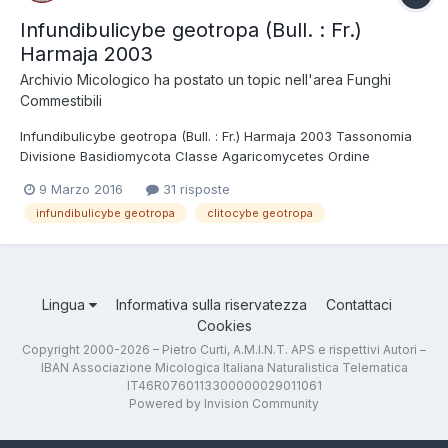
Infundibulicybe geotropa (Bull. : Fr.)
Harmaja 2003
Archivio Micologico
ha postato un topic nell'area
Funghi
Commestibili
Infundibulicybe geotropa (Bull. : Fr.) Harmaja 2003 Tassonomia
Divisione Basidiomycota Classe Agaricomycetes Ordine
Agaricales Famiglia Tricholomataceae Nome italiano Fungo di
9 Marzo 2016
31 risposte
San Martino, Cimballo. Sinonimi Clitocybe geotropa (Bull. : Fr.)
infundibulicybe geotropa
clitocybe geotropa
Quél. 1872 Etimologia Da...
Lingua
Informativa sulla riservatezza
Contattaci
Cookies
Copyright 2000-2026 – Pietro Curti, A.M.I.N.T. APS e rispettivi Autori –
IBAN Associazione Micologica Italiana Naturalistica Telematica
IT46R0760113300000029011061
Powered by Invision Community