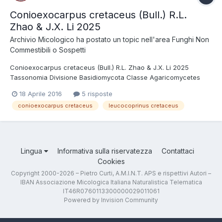
Conioexocarpus cretaceus (Bull.) R.L.
Zhao & J.X. Li 2025
Archivio Micologico
ha postato un topic nell'area
Funghi Non
Commestibili o Sospetti
Conioexocarpus cretaceus (Bull.) R.L. Zhao & J.X. Li 2025
Tassonomia Divisione Basidiomycota Classe Agaricomycetes
Ordine Agaricales Famiglia Agaricaceae Sinonimi Leucocoprinus
18 Aprile 2016
5 risposte
cretaceus (Bull. : Fr.) Locq. 1945 Nato in un vaso, si presenta
conioexocarpus cretaceus
leucocoprinus cretaceus
interamente bianco e di medie dime...
Lingua
Informativa sulla riservatezza
Contattaci
Cookies
Copyright 2000-2026 – Pietro Curti, A.M.I.N.T. APS e rispettivi Autori –
IBAN Associazione Micologica Italiana Naturalistica Telematica
IT46R0760113300000029011061
Powered by Invision Community