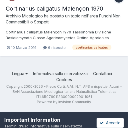
Cortinarius caligatus Malençon 1970
Archivio Micologico
ha postato un topic nell'area
Funghi Non
Commestibili o Sospetti
Cortinarius caligatus Malençon 1970 Tassonomia Divisione
Basidiomycota Classe Agaricomycetes Ordine Agaricales
Famiglia Cortinariaceae Genere Cortinarius Sottogenere
10 Marzo 2016
6 risposte
cortinarius caligatus
Phlegmacium Etimologia L'epiteto Cortinarius deriva dal latino
cortinarius = attinente alla cortina, per la p...
Lingua
Informativa sulla riservatezza
Contattaci
Cookies
Copyright 2000-2026 – Pietro Curti, A.M.I.N.T. APS e rispettivi Autori –
IBAN Associazione Micologica Italiana Naturalistica Telematica
IT46R0760113300000029011061
Powered by Invision Community
Important Information
Accetto
Termini d'uso
Informativa sulla riservatezza