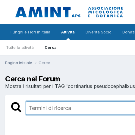
Funghi e Fiori in Italia
Attività
Diventa Socio
Donazi
Tutte le attività
Cerca
Pagina Iniziale
Cerca
Cerca nel Forum
Mostra i risultati per i TAG 'cortinarius pseudocephalixus