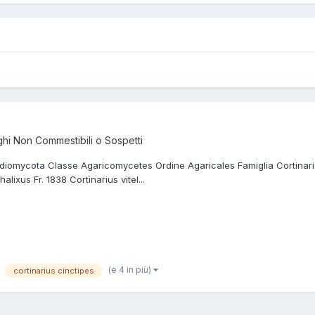
hi Non Commestibili o Sospetti
asidiomycota Classe Agaricomycetes Ordine Agaricales Famiglia Cortin
ixus Fr. 1838 Cortinarius vitel...
(e 4 in più)
cortinarius cinctipes