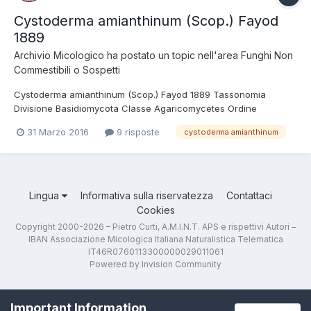
Cystoderma amianthinum (Scop.) Fayod
1889
Archivio Micologico
ha postato un topic nell'area
Funghi Non
Commestibili o Sospetti
Cystoderma amianthinum (Scop.) Fayod 1889 Tassonomia
Divisione Basidiomycota Classe Agaricomycetes Ordine
Agaricales Famiglia Tricholomataceae Foto e Descrizioni
31 Marzo 2016
9 risposte
cystoderma amianthinum
Comune nelle peccete muscose, la rugosità presente sul pileo
del cappello aveva fatto si che alcuni A.A. creassero un...
Lingua
Informativa sulla riservatezza
Contattaci
Cookies
Copyright 2000-2026 – Pietro Curti, A.M.I.N.T. APS e rispettivi Autori –
IBAN Associazione Micologica Italiana Naturalistica Telematica
IT46R0760113300000029011061
Powered by Invision Community
Important Information