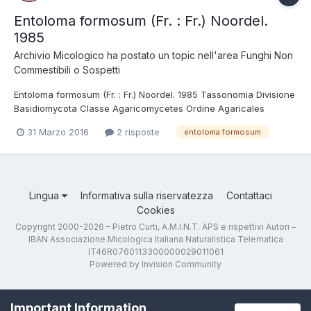
Entoloma formosum (Fr. : Fr.) Noordel.
1985
Archivio Micologico
ha postato un topic nell'area
Funghi Non
Commestibili o Sospetti
Entoloma formosum (Fr. : Fr.) Noordel. 1985 Tassonomia Divisione
Basidiomycota Classe Agaricomycetes Ordine Agaricales
Famiglia Entolomataceae Foto e Descrizioni Cappello striato; filo
31 Marzo 2016
2 risposte
entoloma formosum
della lamella concolore; gambo liscio. Filo della lamella sterile,
con palizzata di cheilocisti...
Lingua
Informativa sulla riservatezza
Contattaci
Cookies
Copyright 2000-2026 – Pietro Curti, A.M.I.N.T. APS e rispettivi Autori –
IBAN Associazione Micologica Italiana Naturalistica Telematica
IT46R0760113300000029011061
Powered by Invision Community
Important Information