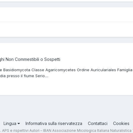
hi Non Commestibili o Sospetti
sione Basidiomycota Classe Agaricomycetes Ordine Auriculariales Famiglia
a presso il fiume Serio....
Lingua
Informativa sulla riservatezza
Contattaci
Cookies
.T. APS e rispettivi Autori – IBAN Associazione Micologica Italiana Naturali