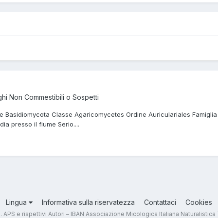
hi Non Commestibili o Sospetti
sione Basidiomycota Classe Agaricomycetes Ordine Auriculariales Famiglia
a presso il fiume Serio....
Lingua
Informativa sulla riservatezza
Contattaci
Cookies
.T. APS e rispettivi Autori – IBAN Associazione Micologica Italiana Naturali