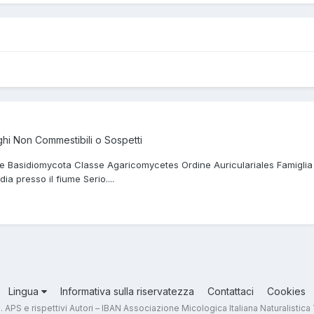
hi Non Commestibili o Sospetti
sione Basidiomycota Classe Agaricomycetes Ordine Auriculariales Famiglia
a presso il fiume Serio....
Lingua
Informativa sulla riservatezza
Contattaci
Cookies
.T. APS e rispettivi Autori – IBAN Associazione Micologica Italiana Naturali