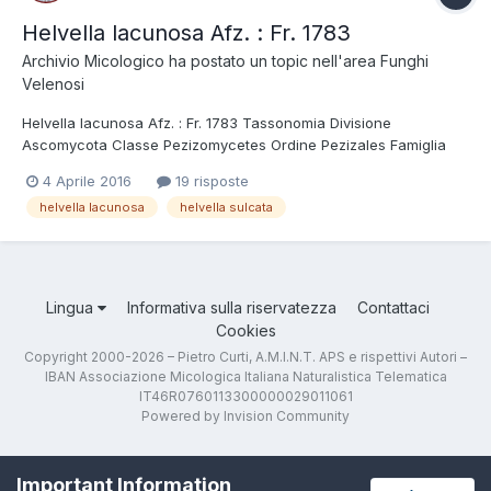
Helvella lacunosa Afz. : Fr. 1783
Archivio Micologico
ha postato un topic nell'area
Funghi
Velenosi
Helvella lacunosa Afz. : Fr. 1783 Tassonomia Divisione
Ascomycota Classe Pezizomycetes Ordine Pezizales Famiglia
Helvellaceae Sinonimi Helvella sulcata Willd. 1787 Descrizione
4 Aprile 2016
19 risposte
Specie responsabile di sindrome giromitrica, al pari di Cudonia
helvella lacunosa
helvella sulcata
circinans e, nel Genere Helvella,...
Lingua
Informativa sulla riservatezza
Contattaci
Cookies
Copyright 2000-2026 – Pietro Curti, A.M.I.N.T. APS e rispettivi Autori –
IBAN Associazione Micologica Italiana Naturalistica Telematica
IT46R0760113300000029011061
Powered by Invision Community
Important Information