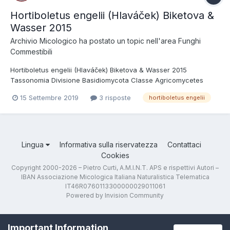
Hortiboletus engelii (Hlaváček) Biketova &
Wasser 2015
Archivio Micologico
ha postato un topic nell'area
Funghi
Commestibili
Hortiboletus engelii (Hlaváček) Biketova & Wasser 2015
Tassonomia Divisione Basidiomycota Classe Agricomycetes
Ordine Boletales Famiglia Boletaceae Sinonimi Boletus engelii
15 Settembre 2019
3 risposte
hortiboletus engelii
Hlaváček 2001 Boletus subtomentosus subsp. declivitatum C.
Martín 1904 Xerocomellus engelii (Hlaváček)...
Lingua
Informativa sulla riservatezza
Contattaci
Cookies
Copyright 2000-2026 – Pietro Curti, A.M.I.N.T. APS e rispettivi Autori –
IBAN Associazione Micologica Italiana Naturalistica Telematica
IT46R0760113300000029011061
Powered by Invision Community
Important Information