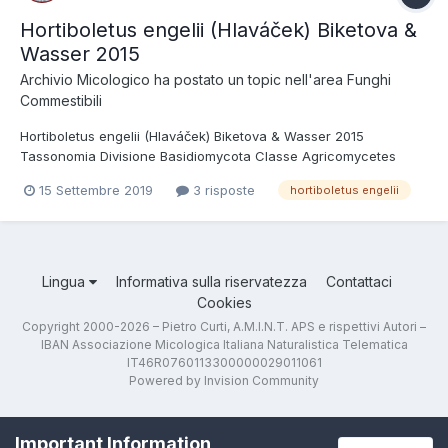
Hortiboletus engelii (Hlaváček) Biketova &
Wasser 2015
Archivio Micologico
ha postato un topic nell'area
Funghi
Commestibili
Hortiboletus engelii (Hlaváček) Biketova & Wasser 2015
Tassonomia Divisione Basidiomycota Classe Agricomycetes
Ordine Boletales Famiglia Boletaceae Sinonimi Boletus engelii
15 Settembre 2019
3 risposte
hortiboletus engelii
Hlaváček 2001 Boletus subtomentosus subsp. declivitatum C.
Martín 1904 Xerocomellus engelii (Hlaváček)...
Lingua
Informativa sulla riservatezza
Contattaci
Cookies
Copyright 2000-2026 – Pietro Curti, A.M.I.N.T. APS e rispettivi Autori –
IBAN Associazione Micologica Italiana Naturalistica Telematica
IT46R0760113300000029011061
Powered by Invision Community
Important Information