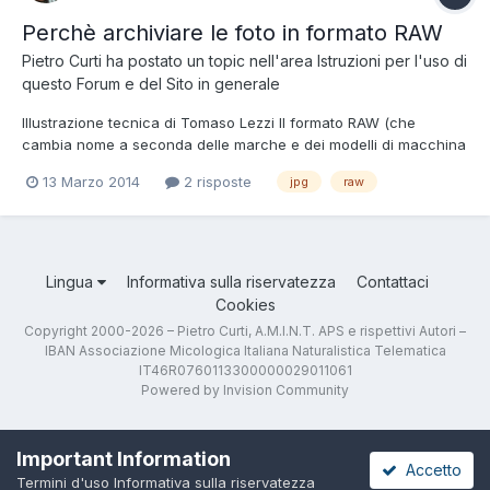
Perchè archiviare le foto in formato RAW
Pietro Curti
ha postato un topic nell'area
Istruzioni per l'uso di
questo Forum e del Sito in generale
Illustrazione tecnica di Tomaso Lezzi Il formato RAW (che
cambia nome a seconda delle marche e dei modelli di macchina
fotografica) è un formato che "memorizza" i dati della luce
13 Marzo 2014
2 risposte
jpg
raw
ricevuti dal sensore "così come sono arrivati". Questi dati
dipendono quindi fondamentalmente dal tempo e dal...
Lingua
Informativa sulla riservatezza
Contattaci
Cookies
Copyright 2000-2026 – Pietro Curti, A.M.I.N.T. APS e rispettivi Autori –
IBAN Associazione Micologica Italiana Naturalistica Telematica
IT46R0760113300000029011061
Powered by Invision Community
Important Information
Accetto
Termini d'uso
Informativa sulla riservatezza