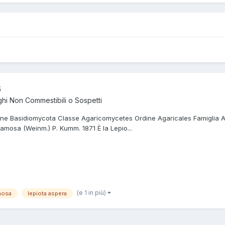
6
hi Non Commestibili o Sospetti
isione Basidiomycota Classe Agaricomycetes Ordine Agaricales Famiglia
mosa (Weinm.) P. Kumm. 1871 È la Lepio...
(e 1 in più)
mosa
lepiota aspera