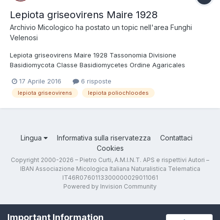
Lepiota griseovirens Maire 1928
Archivio Micologico
ha postato un topic nell'area
Funghi
Velenosi
Lepiota griseovirens Maire 1928 Tassonomia Divisione
Basidiomycota Classe Basidiomycetes Ordine Agaricales
Famiglia Agaricaceae Tribù Lepioteae Genere Lepiota (Persoon)
17 Aprile 2016
6 risposte
Gray Sottogenere Lepiotula (spore speronate) Sezione
lepiota griseovirens
lepiota poliochloodes
Stenosporae (cuticola tricodermica) Sottosezione Ste...
Lingua
Informativa sulla riservatezza
Contattaci
Cookies
Copyright 2000-2026 – Pietro Curti, A.M.I.N.T. APS e rispettivi Autori –
IBAN Associazione Micologica Italiana Naturalistica Telematica
IT46R0760113300000029011061
Powered by Invision Community
Important Information