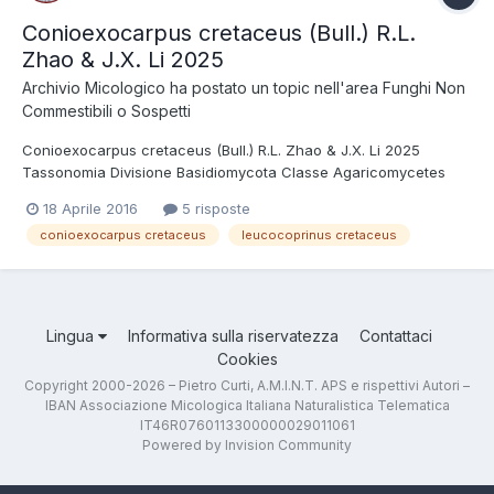
Conioexocarpus cretaceus (Bull.) R.L.
Zhao & J.X. Li 2025
Archivio Micologico
ha postato un topic nell'area
Funghi Non
Commestibili o Sospetti
Conioexocarpus cretaceus (Bull.) R.L. Zhao & J.X. Li 2025
Tassonomia Divisione Basidiomycota Classe Agaricomycetes
Ordine Agaricales Famiglia Agaricaceae Sinonimi Leucocoprinus
18 Aprile 2016
5 risposte
cretaceus (Bull. : Fr.) Locq. 1945 Nato in un vaso, si presenta
conioexocarpus cretaceus
leucocoprinus cretaceus
interamente bianco e di medie dime...
Lingua
Informativa sulla riservatezza
Contattaci
Cookies
Copyright 2000-2026 – Pietro Curti, A.M.I.N.T. APS e rispettivi Autori –
IBAN Associazione Micologica Italiana Naturalistica Telematica
IT46R0760113300000029011061
Powered by Invision Community