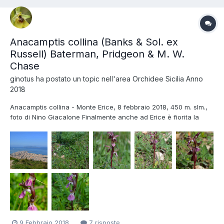
Anacamptis collina (Banks & Sol. ex
Russell) Baterman, Pridgeon & M. W.
Chase
ginotus
ha postato un topic nell'area
Orchidee Sicilia Anno
2018
Anacamptis collina - Monte Erice, 8 febbraio 2018, 450 m. slm.,
foto di Nino Giacalone Finalmente anche ad Erice è fiorita la
collina. Poco sviluppata per via della precedente siccità ma alla
fine anche lei è venuta fuori dal verde circostante per farsi
vedere. 1. 2....
9 Febbraio 2018
7 risposte