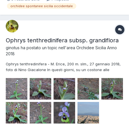
orchidee spontanee sicilia occidentale
Ophrys tenthredinifera subsp. grandiflora
ginotus
ha postato un topic nell'area
Orchidee Sicilia Anno
2018
Ophrys tenthredinifera - M. Erice, 200 m. slm., 27 gennaio 2018,
foto di Nino Giacalone In questi giorni, su un costone alle
pendici del M. Erice che guarda la città di Trapani ai suoi piedi, è
cominciata a fiorire una piccola comunità di tenthredinifera. Una
fioritura molto precoce rispetto al...