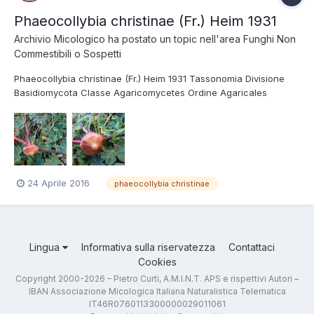
Phaeocollybia christinae (Fr.) Heim 1931
Archivio Micologico
ha postato un topic nell'area
Funghi Non
Commestibili o Sospetti
Phaeocollybia christinae (Fr.) Heim 1931 Tassonomia Divisione
Basidiomycota Classe Agaricomycetes Ordine Agaricales
Famiglia Cortinariaceae Regione Trentino; Settembre 2006; Foto
di Piero Curti.
24 Aprile 2016
phaeocollybia christinae
Lingua
Informativa sulla riservatezza
Contattaci
Cookies
Copyright 2000-2026 – Pietro Curti, A.M.I.N.T. APS e rispettivi Autori –
IBAN Associazione Micologica Italiana Naturalistica Telematica
IT46R0760113300000029011061