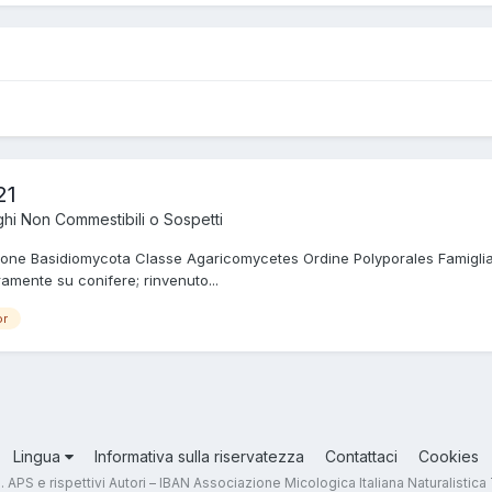
21
hi Non Commestibili o Sospetti
ivisione Basidiomycota Classe Agaricomycetes Ordine Polyporales Famigl
ramente su conifere; rinvenuto...
or
Lingua
Informativa sulla riservatezza
Contattaci
Cookies
.T. APS e rispettivi Autori – IBAN Associazione Micologica Italiana Naturali