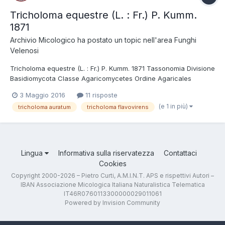
Tricholoma equestre (L. : Fr.) P. Kumm.
1871
Archivio Micologico
ha postato un topic nell'area
Funghi
Velenosi
Tricholoma equestre (L. : Fr.) P. Kumm. 1871 Tassonomia Divisione
Basidiomycota Classe Agaricomycetes Ordine Agaricales
Famiglia Tricholomataceae Sinonimi Tricholoma auratum (Paulet)
3 Maggio 2016
11 risposte
Gillet. 1874 Foto e Descrizioni Appartiene alla Sezione Equestria,
(e 1 in più)
tricholoma auratum
tricholoma flavovirens
Sottosezione Sejuncta, Seri...
Lingua
Informativa sulla riservatezza
Contattaci
Cookies
Copyright 2000-2026 – Pietro Curti, A.M.I.N.T. APS e rispettivi Autori –
IBAN Associazione Micologica Italiana Naturalistica Telematica
IT46R0760113300000029011061
Powered by Invision Community