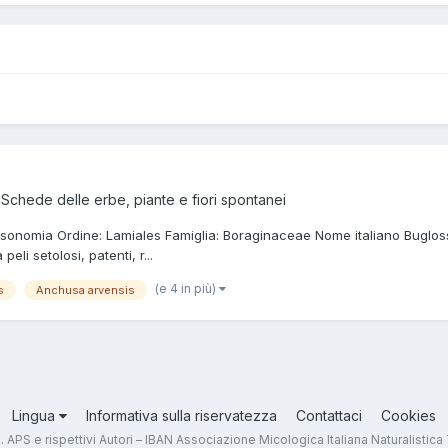
a
Schede delle erbe, piante e fiori spontanei
assonomia Ordine: Lamiales Famiglia: Boraginaceae Nome italiano Buglo
eli setolosi, patenti, r...
(e 4 in più)
s
Anchusa arvensis
Lingua
Informativa sulla riservatezza
Contattaci
Cookies
.T. APS e rispettivi Autori – IBAN Associazione Micologica Italiana Naturali