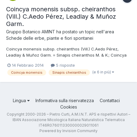
Coincya monensis subsp. cheiranthos
(Vill.) C.Aedo Pérez, Leadlay & Muñoz
Garm.
Gruppo Botanico AMINT
ha postato un topic nell'area
Schede delle erbe, piante e fiori spontanei
Coincya monensis subsp. cheiranthos (Vill.) C.Aedo Pérez,
Leadlay & Muñoz Garm. = Sinapis cheiranthos M. & K.; Coincya
cheiranthos subsp. montana (DC.) Greuter & Burdet; Brassica
14 Febbraio 2014
5 risposte
monensis Auct. Fl. Ital. Tassonomia Ordine: Capparales Famiglia:
(e 6 in più)
Coincya monensis
Sinapis cheiranthos
Brassicaceae Nome italiano Senape vi...
Lingua
Informativa sulla riservatezza
Contattaci
Cookies
Copyright 2000-2026 – Pietro Curti, A.M.I.N.T. APS e rispettivi Autori –
IBAN Associazione Micologica Italiana Naturalistica Telematica
IT46R0760113300000029011061
Powered by Invision Community