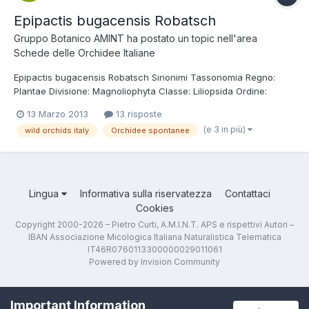
Epipactis bugacensis Robatsch
Gruppo Botanico AMINT
ha postato un topic nell'area
Schede delle Orchidee Italiane
Epipactis bugacensis Robatsch Sinonimi Tassonomia Regno:
Plantae Divisione: Magnoliophyta Classe: Liliopsida Ordine:
Orchidales Famiglia: Orchidaceae Nome italiano Elleborine del
13 Marzo 2013
13 risposte
Danubio Etimologia Il nome del genere dal greco "Epipaktis" ,
(e 3 in più)
wild orchids italy
Orchidee spontanee
nome con cui era nota la pianta del veratro, per la som...
Lingua
Informativa sulla riservatezza
Contattaci
Cookies
Copyright 2000-2026 – Pietro Curti, A.M.I.N.T. APS e rispettivi Autori –
IBAN Associazione Micologica Italiana Naturalistica Telematica
IT46R0760113300000029011061
Powered by Invision Community
Important Information