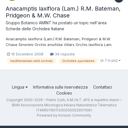
Anacamptis laxiflora (Lam.) R.M. Bateman,
Pridgeon & M.W. Chase
Gruppo Botanico AMINT
ha postato un topic nell'area
Schede delle Orchidee Italiane
Anacamptis laxiflora (Lam.) R.M. Bateman, Pridgeon & M.W.
Chase Sinonimi Orchis ensifolia Villars Orchis laxiflora Lam.
Orchis laxiflora subsp. ensifolia (Villars) Ascherson et Graebner
16 Dicembre 2008
34 risposte
Orchis palustris subsp. laxiflora Friedrichsthal Tassonomia
(e 7 in più)
mediterranean wild orchids
Orchidee spontanee
Regno: Plantae Divisione: Magnoliophyta Classe: Llio...
Lingua
Informativa sulla riservatezza
Contattaci
Cookies
Copyright 2000-2026 – Pietro Curti, A.M.I.N.T. APS e rispettivi Autori –
IBAN Associazione Micologica Italiana Naturalistica Telematica
IT46R0760113300000029011061
Powered by Invision Community