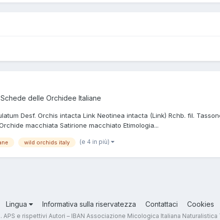
a
Schede delle Orchidee Italiane
atum Desf. Orchis intacta Link Neotinea intacta (Link) Rchb. fil. Tasso
Orchide macchiata Satirione macchiato Etimologia...
(e 4 in più)
ane
wild orchids italy
Lingua
Informativa sulla riservatezza
Contattaci
Cookies
.T. APS e rispettivi Autori – IBAN Associazione Micologica Italiana Naturali