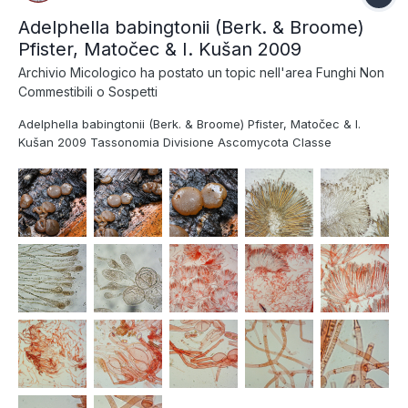
Adelphella babingtonii (Berk. & Broome)
Pfister, Matočec & I. Kušan 2009
Archivio Micologico
ha postato un topic nell'area
Funghi Non
Commestibili o Sospetti
Adelphella babingtonii (Berk. & Broome) Pfister, Matočec & I.
Kušan 2009 Tassonomia Divisione Ascomycota Classe
Pezizomycetes Ordine Pezizales Famiglia Pezizaceae Sinonimi
Pachyella babingtonii (Berk. & Broome) Boud. 1907 Pachyella
depressa (Rehm) Boud. 1907 Note tassonom...