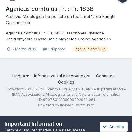
Agaricus comtulus Fr. : Fr. 1838
Archivio Micologico
ha postato un topic nell'area
Funghi
Commestibili
Agaricus comtulus Fr. : Fr. 1838 Tassonomia Divisione
Basidiomycota Classe Basidiomycetes Ordine Agaricales
Famiglia Agaricaceae Genere Agaricus Sottogenere Agaricus
5 Marzo 2016
1 risposta
agaricus comtulus
Sezione Minores Etimologia L'epiteto Agaricus deriva dal greco
αγαρικόν = fungo degli Agari; perché secondo D...
Lingua
Informativa sulla riservatezza
Contattaci
Cookies
Copyright 2000-2026 – Pietro Curti, A.M.I.N.T. APS e rispettivi Autori –
IBAN Associazione Micologica Italiana Naturalistica Telematica
IT46R0760113300000029011061
Powered by Invision Community
Important Information
Accetto
Termini d'uso
Informativa sulla riservatezza