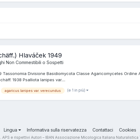
Schäff.) Hlaváček 1949
hi Non Commestibili o Sospetti
 1949 Tassonomia Divisione Basidiomycota Classe Agaricomycetes Ordin
häff. 1938 Psalliota lanipes var....
(e 1 in più)
agaricus lanipes var. verecundus
Lingua
Informativa sulla riservatezza
Contattaci
Cookies
.T. APS e rispettivi Autori – IBAN Associazione Micologica Italiana Naturali