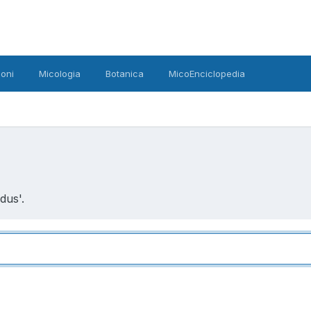
oni
Micologia
Botanica
MicoEnciclopedia
dus'.