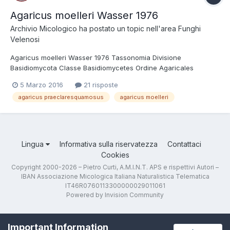
Agaricus moelleri Wasser 1976
Archivio Micologico
ha postato un topic nell'area
Funghi
Velenosi
Agaricus moelleri Wasser 1976 Tassonomia Divisione
Basidiomycota Classe Basidiomycetes Ordine Agaricales
Famiglia Agaricaceae Genere Agaricus Sottogenere Agaricus
5 Marzo 2016
21 risposte
Sezione Xanthodermatei Etimologia Dal latino agaricus =
agaricus praeclaresquamosus
agaricus moelleri
campestre. Sinonimi Agaricus praeclaresquamosus A....
Lingua
Informativa sulla riservatezza
Contattaci
Cookies
Copyright 2000-2026 – Pietro Curti, A.M.I.N.T. APS e rispettivi Autori –
IBAN Associazione Micologica Italiana Naturalistica Telematica
IT46R0760113300000029011061
Powered by Invision Community
Important Information