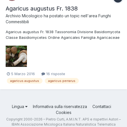
Agaricus augustus Fr. 1838
Archivio Micologico
ha postato un topic nell'area
Funghi
Commestibili
Agaricus augustus Fr. 1838 Tassonomia Divisione Basidiomycota
Classe Basidiomycetes Ordine Agaricales Famiglia Agaricaceae
Genere Agaricus Sottogenere Agaricus Sezione Arvenses
Sinonimi Psalliota augusta (Fr.) Quél. 1872 Agaricus perrarus
Schulzer 1880 Agaricus augustus v...
5 Marzo 2016
16 risposte
agaricus augustus
agaricus perrarus
Lingua
Informativa sulla riservatezza
Contattaci
Cookies
Copyright 2000-2026 – Pietro Curti, A.M.I.N.T. APS e rispettivi Autori –
IBAN Associazione Micologica Italiana Naturalistica Telematica