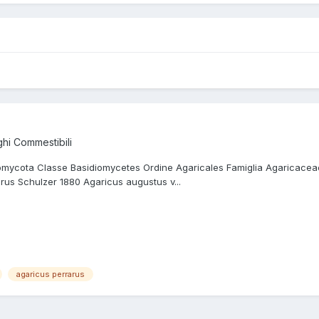
hi Commestibili
iomycota Classe Basidiomycetes Ordine Agaricales Famiglia Agaricace
arus Schulzer 1880 Agaricus augustus v...
agaricus perrarus